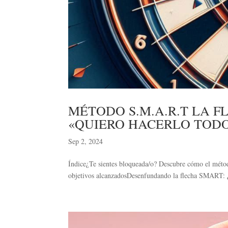
MÉTODO S.M.A.R.T LA 
«QUIERO HACERLO TODO
Sep 2, 2024
Índice¿Te sientes bloqueada/o? Descubre cómo el métod
objetivos alcanzadosDesenfundando la flecha SMART: 