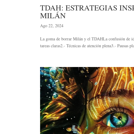
TDAH: ESTRATEGIAS IN
MILÁN
Ago 22, 2024
La goma de borrar Milán y el TDAHLa confusión de ide
tareas claras2.- Técnicas de atención plena3.- Pausas pl