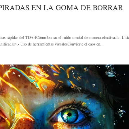
SPIRADAS EN LA GOMA DE BORRAR
as rápidas del TDAHCómo borrar el ruido mental de manera efectiva:1.- List
anificadas4.- Uso de herramientas visualesConvierte el caos en...