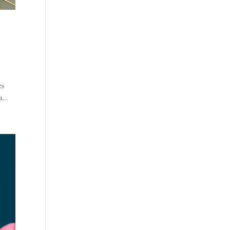
es
...