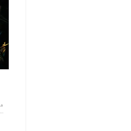
La
...