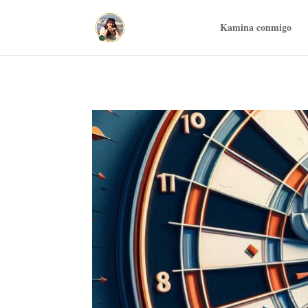
20d35042401a3e3b39becf01a088be7e
Kamina conmigo