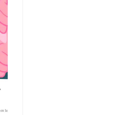
?
en la