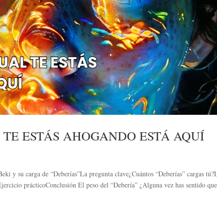
L TE ESTÁS AHOGANDO ESTÁ AQUÍ
Beki y su carga de “Deberías”La pregunta clave¿Cuántos “Deberías” cargas tú?
Ejercicio prácticoConclusión El peso del “Debería” ¿Alguna vez has sentido que