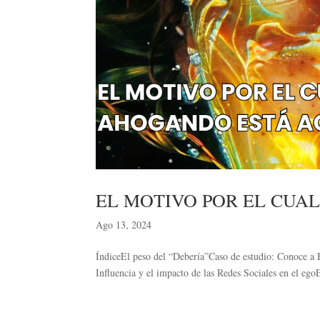
EL MOTIVO POR EL CUA
Ago 13, 2024
ÍndiceEl peso del “Debería”Caso de estudio: Conoce a 
Influencia y el impacto de las Redes Sociales en el ego