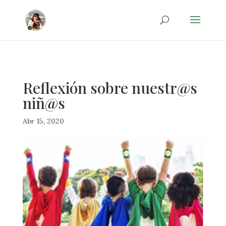
20d35042401a3e3b39becf01a088be7e
Reflexión sobre nuestr@s
niñ@s
Abr 15, 2020