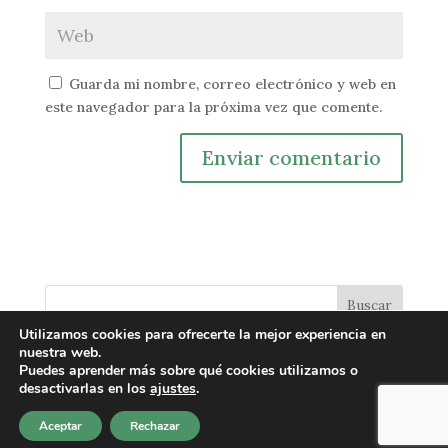
Guarda mi nombre, correo electrónico y web en
este navegador para la próxima vez que comente.
Buscar
Utilizamos cookies para ofrecerte la mejor experiencia en
nuestra web.
Puedes aprender más sobre qué cookies utilizamos o
desactivarlas en los
ajustes
.
@2024 Kaminando Mentes
Aviso Legal
·
Política de
Aceptar
Rechazar
Privacidad
·
Aviso de Cookies
·
Desarrollo web