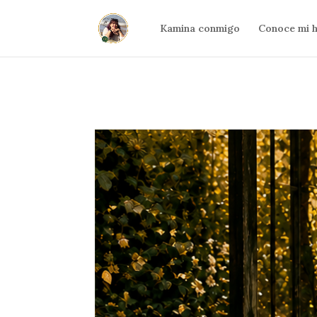
20d35042401a3e3b39becf01a088be7e
Kamina conmigo
Conoce mi h